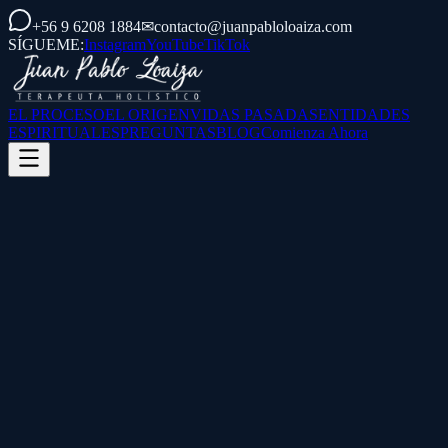
+56 9 6208 1884
✉
contacto@juanpabloloaiza.com
SÍGUEME:
Instagram
YouTube
TikTok
EL PROCESO
EL ORIGEN
VIDAS PASADAS
ENTIDADES
ESPIRITUALES
PREGUNTAS
BLOG
Comienza Ahora