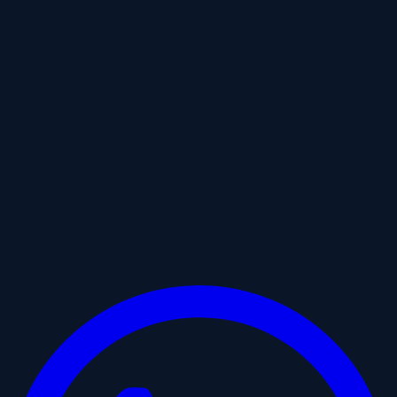
hipnoterapeuta especializado en traumas Chile
Hipnoterapeuta especializado en traumas en Chile: por qué la
modalidad online cambia todo
Compartir
Facebook
Twitter
Historia IG