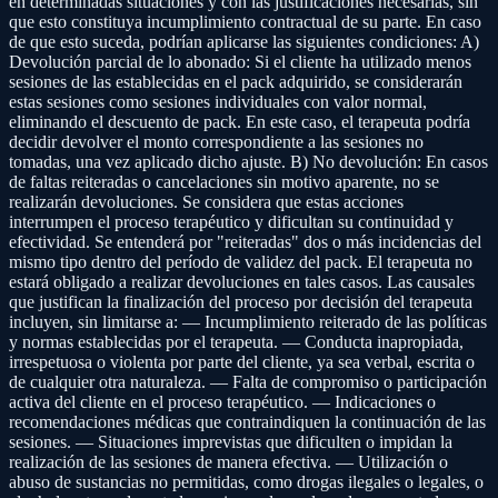
en determinadas situaciones y con las justificaciones necesarias, sin
que esto constituya incumplimiento contractual de su parte. En caso
de que esto suceda, podrían aplicarse las siguientes condiciones: A)
Devolución parcial de lo abonado: Si el cliente ha utilizado menos
sesiones de las establecidas en el pack adquirido, se considerarán
estas sesiones como sesiones individuales con valor normal,
eliminando el descuento de pack. En este caso, el terapeuta podría
decidir devolver el monto correspondiente a las sesiones no
tomadas, una vez aplicado dicho ajuste. B) No devolución: En casos
de faltas reiteradas o cancelaciones sin motivo aparente, no se
realizarán devoluciones. Se considera que estas acciones
interrumpen el proceso terapéutico y dificultan su continuidad y
efectividad. Se entenderá por "reiteradas" dos o más incidencias del
mismo tipo dentro del período de validez del pack. El terapeuta no
estará obligado a realizar devoluciones en tales casos. Las causales
que justifican la finalización del proceso por decisión del terapeuta
incluyen, sin limitarse a: — Incumplimiento reiterado de las políticas
y normas establecidas por el terapeuta. — Conducta inapropiada,
irrespetuosa o violenta por parte del cliente, ya sea verbal, escrita o
de cualquier otra naturaleza. — Falta de compromiso o participación
activa del cliente en el proceso terapéutico. — Indicaciones o
recomendaciones médicas que contraindiquen la continuación de las
sesiones. — Situaciones imprevistas que dificulten o impidan la
realización de las sesiones de manera efectiva. — Utilización o
abuso de sustancias no permitidas, como drogas ilegales o legales, o