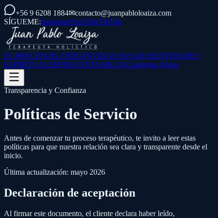
+56 9 6208 1884
✉
contacto@juanpabloloaiza.com
SÍGUEME:
Instagram
YouTube
TikTok
EL PROCESO
EL ORIGEN
VIDAS PASADAS
ENTIDADES
ESPIRITUALES
PREGUNTAS
BLOG
Comienza Ahora
Transparencia y Confianza
Políticas de Servicio
Antes de comenzar tu proceso terapéutico, te invito a leer estas
políticas para que nuestra relación sea clara y transparente desde el
inicio.
Última actualización: mayo 2026
Declaración de aceptación
Al firmar este documento, el cliente declara haber leído,