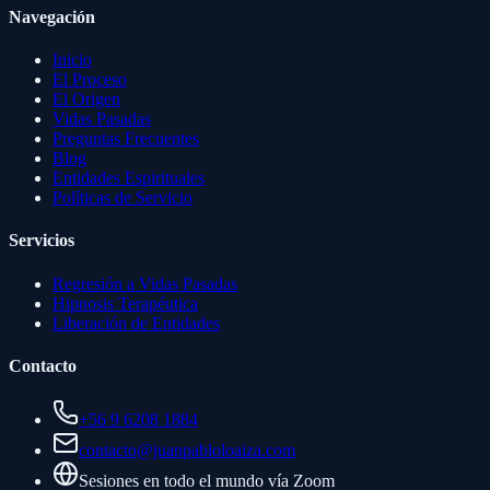
Navegación
Inicio
El Proceso
El Origen
Vidas Pasadas
Preguntas Frecuentes
Blog
Entidades Espirituales
Políticas de Servicio
Servicios
Regresión a Vidas Pasadas
Hipnosis Terapéutica
Liberación de Entidades
Contacto
+56 9 6208 1884
contacto@juanpabloloaiza.com
Sesiones en todo el mundo vía Zoom