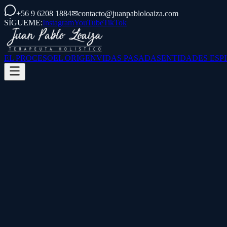
+56 9 6208 1884
✉
contacto@juanpabloloaiza.com
SÍGUEME:
Instagram
YouTube
TikTok
EL PROCESO
EL ORIGEN
VIDAS PASADAS
ENTIDADES ESP