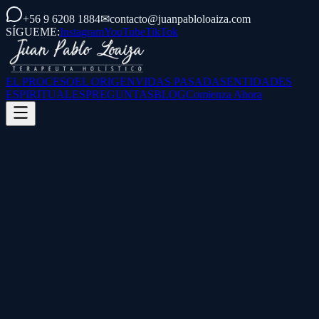
+56 9 6208 1884
✉
contacto@juanpabloloaiza.com
SÍGUEME:
Instagram
YouTube
TikTok
EL PROCESO
EL ORIGEN
VIDAS PASADAS
ENTIDADES
ESPIRITUALES
PREGUNTAS
BLOG
Comienza Ahora