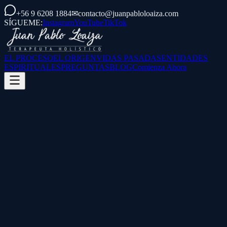
+56 9 6208 1884
✉
contacto@juanpabloloaiza.com
SÍGUEME:
Instagram
YouTube
TikTok
EL PROCESO
EL ORIGEN
VIDAS PASADAS
ENTIDADES
ESPIRITUALES
PREGUNTAS
BLOG
Comienza Ahora