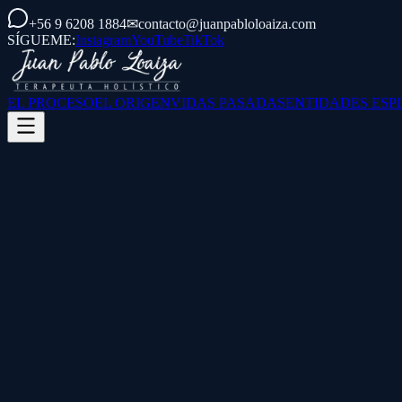
+56 9 6208 1884
✉
contacto@juanpabloloaiza.com
SÍGUEME:
Instagram
YouTube
TikTok
EL PROCESO
EL ORIGEN
VIDAS PASADAS
ENTIDADES ESP