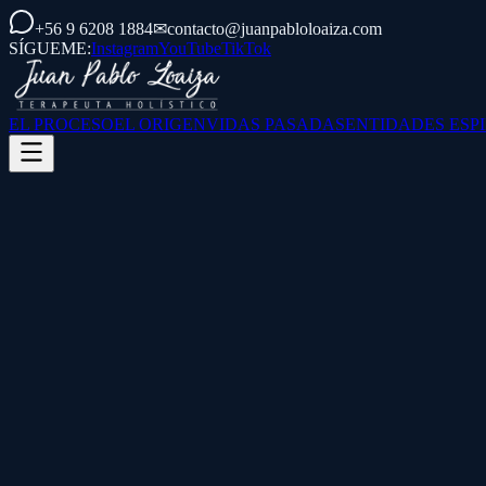
+56 9 6208 1884
✉
contacto@juanpabloloaiza.com
SÍGUEME:
Instagram
YouTube
TikTok
EL PROCESO
EL ORIGEN
VIDAS PASADAS
ENTIDADES ESP