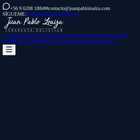
+56 9 6208 1884
✉
contacto@juanpabloloaiza.com
SÍGUEME:
Instagram
YouTube
TikTok
EL PROCESO
EL ORIGEN
VIDAS PASADAS
ENTIDADES
ESPIRITUALES
PREGUNTAS
BLOG
Comienza Ahora