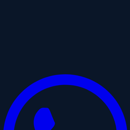
hipnoterapeuta especializado en traumas Chile
Hipnoterapeuta especializado en traumas en Chile: por qué la
modalidad online cambia todo
Compartir
Facebook
Twitter
Historia IG