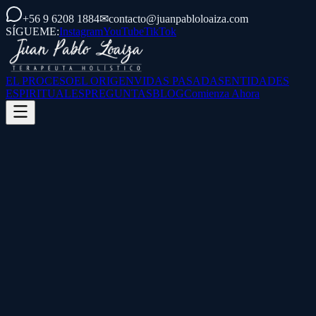
+56 9 6208 1884
✉
contacto@juanpabloloaiza.com
SÍGUEME:
Instagram
YouTube
TikTok
EL PROCESO
EL ORIGEN
VIDAS PASADAS
ENTIDADES
ESPIRITUALES
PREGUNTAS
BLOG
Comienza Ahora