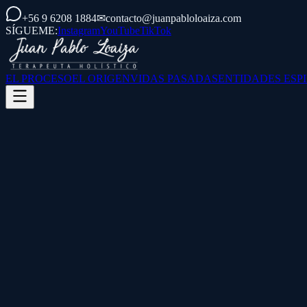
+56 9 6208 1884
✉
contacto@juanpabloloaiza.com
SÍGUEME:
Instagram
YouTube
TikTok
EL PROCESO
EL ORIGEN
VIDAS PASADAS
ENTIDADES ESP