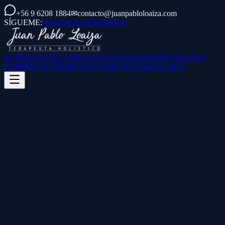
+56 9 6208 1884
✉
contacto@juanpabloloaiza.com
SÍGUEME:
Instagram
YouTube
TikTok
EL PROCESO
EL ORIGEN
VIDAS PASADAS
ENTIDADES
ESPIRITUALES
PREGUNTAS
BLOG
Comienza Ahora